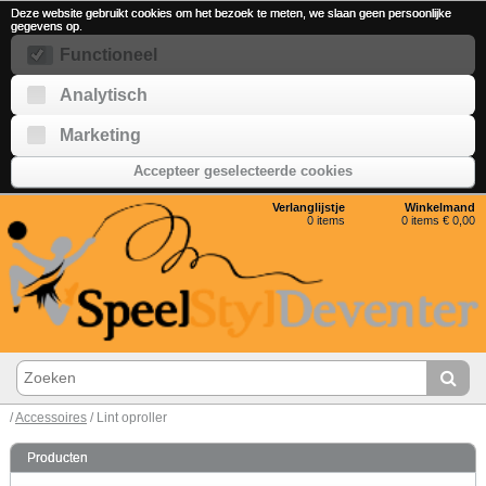
Deze website gebruikt cookies om het bezoek te meten, we slaan geen persoonlijke
gegevens op.
Functioneel
Analytisch
Marketing
Accepteer geselecteerde cookies
Verlanglijstje
Winkelmand
0
items
0 items € 0,00
/
Accessoires
/ Lint oproller
Producten