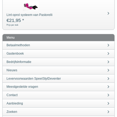
Lint oprol systeem van Pastorelli
€
21,95
*
Prijs per stuk
Menu
Betaalmethoden
Gastenboek
BedrijfsInformatie
Nieuws
Levervoorwaarden SpeelStylDeventer
Meestgestelde vragen
Contact
Aanbieding
Zoeken